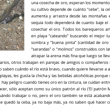
una cosecha de oro, esperan los momentos 
su cultivo depende de cuánto “cebe”, la ce
aumenta y arrastra desde las montañas el
sequía todo dependerá de cuanto baje el 
cosechar el oro. Todos los barequeros ar
en playa “cateando” buscando el mejor lu
sombra y “buena pinta” (cantidad de oro
“sarandas” o “molinos” construidos con lat
atrapar la arena más fina que luego se lleva
arios, otros trabajan en parejas de amigos o compañeros s
saben cuándo el río está bravo, cuando quiere llevarse a a
playas, les gusta la chicha y las bebidas alcohólicas porque s
ay peligro cuando tienes oro en la cintura, se cuidan entre 
cer, sólo aceptan como su único patrón al río (‘El patrón 
cuándo trabajar o no, pero el oro también se está acabando
e quedó la ceba, ya no baja más, ya no saben qué hacer con