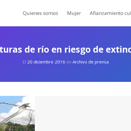
Quienes somos
Mujer
Afianzamiento cul
turas de río en riesgo de extin
El
20 diciembre 2016
en
Archivo de prensa