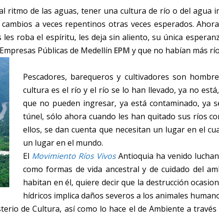
l ritmo de las aguas, tener una cultura de río o del agua 
s cambios a veces repentinos otras veces esperados. Ahora 
es roba el espíritu, les deja sin aliento, su única esperan
e Empresas Públicas de Medellín
EPM
y que no habían más río
Pescadores, barequeros y cultivadores son hombres
cultura es el río y el río se lo han llevado, ya no es
que no pueden ingresar, ya está contaminado, ya se
túnel, sólo ahora cuando les han quitado sus ríos c
ellos, se dan cuenta que necesitan un lugar en el cua
un lugar en el mundo.
El
Movimiento Ríos Vivos
Antioquia ha venido luchan
como formas de vida ancestral y de cuidado del am
habitan en él, quiere decir que la destrucción ocasi
hídricos implica daños severos a los animales humanos 
terio de Cultura, así como lo hace el de Ambiente a través