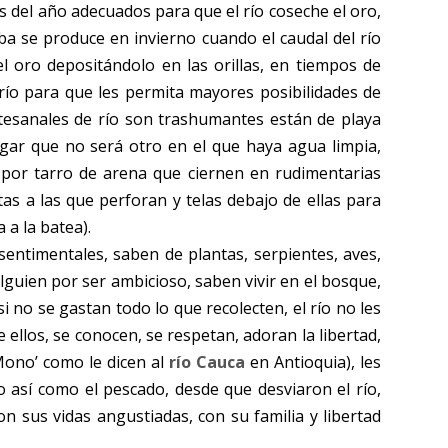
del año adecuados para que el río coseche el oro,
ba se produce en invierno cuando el caudal del río
 oro depositándolo en las orillas, en tiempos de
río para que les permita mayores posibilidades de
tesanales de río son trashumantes están de playa
gar que no será otro en el que haya agua limpia,
 por tarro de arena que ciernen en rudimentarias
as a las que perforan y telas debajo de ellas para
 a la batea).
entimentales, saben de plantas, serpientes, aves,
lguien por ser ambicioso, saben vivir en el bosque,
i no se gastan todo lo que recolecten, el río no les
ellos, se conocen, se respetan, adoran la libertad,
Mono’ como le dicen al
río Cauca
en Antioquia), les
 así como el pescado, desde que desviaron el río,
 sus vidas angustiadas, con su familia y libertad