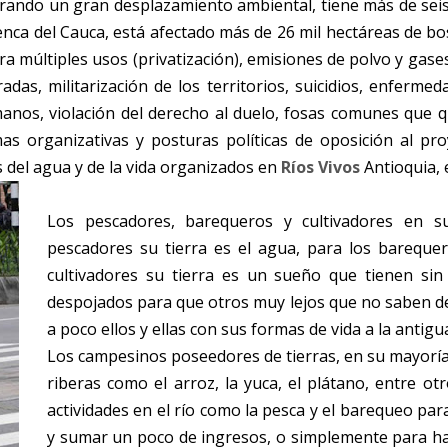
rando un gran desplazamiento ambiental, tiene más de seis
ca del Cauca, está afectado más de 26 mil hectáreas de bo
ra múltiples usos (privatización), emisiones de polvo y gase
s, militarización de los territorios, suicidios, enfermed
nos, violación del derecho al duelo, fosas comunes que q
as organizativas y posturas políticas de oposición al proy
s del agua y de la vida organizados en
Ríos Vivos
Antioquia,
Los pescadores, barequeros y cultivadores en s
pescadores su tierra es el agua, para los barequero
cultivadores su tierra es un sueño que tienen si
despojados para que otros muy lejos que no saben de
a poco ellos y ellas con sus formas de vida a la antig
Los campesinos poseedores de tierras, en su mayoría s
riberas como el arroz, la yuca, el plátano, entre otr
actividades en el río como la pesca y el barequeo par
y sumar un poco de ingresos, o simplemente para ha