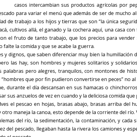
casos intercambian sus productos agrícolas por pe
escado para variar el menú que además de ser de mucho ali
d de trabajo a los hijos y tierras que son “la única seguri
á, cultivos allá, el ganado y la cochera aquí, una casa con
on el fruto de tanto trabajo, que los precios para vender
o falte la comida y que se acabe la guerra.
 dignos, que saben diferenciar muy bien la humillación de vi
ro las hay, son hombres y mujeres solitarios y solidarios
s palabras pero alegres, tranquilos, con montones de hist
e “hombres que por fin pudieron convertirse en peces” no al 
e, durante el día descansan en sus hamacas o chinchorros 
visar sus anzuelos de vez en cuando y la deliciosa comida q
ves el pescao en hojas, brasas abajo, brasas arriba del hu
tro maneja la canoa, esto depende de la corriente del río. 
emas del río, la sedimentación, la contaminación, y cada si
asez del pescado, llegaban hasta la rivera los camiones y 