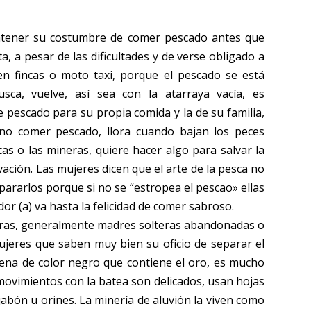
antener su costumbre de comer pescado antes que
ta, a pesar de las dificultades y de verse obligado a
en fincas o moto taxi, porque el pescado se está
sca, vuelve, así sea con la atarraya vacía, es
 pescado para su propia comida y la de su familia,
 no comer pescado, llora cuando bajan los peces
as o las mineras, quiere hacer algo para salvar la
lvación. Las mujeres dicen que el arte de la pesca no
pararlos porque si no se “
estropea el pescao
» ellas
r (a) va hasta la felicidad de comer sabroso.
ras, generalmente madres solteras abandonadas o
ujeres que saben muy bien su oficio de separar el
rena de color negro que contiene el oro, es mucho
movimientos con la batea son delicados, usan hojas
jabón u orines. La minería de aluvión la viven como