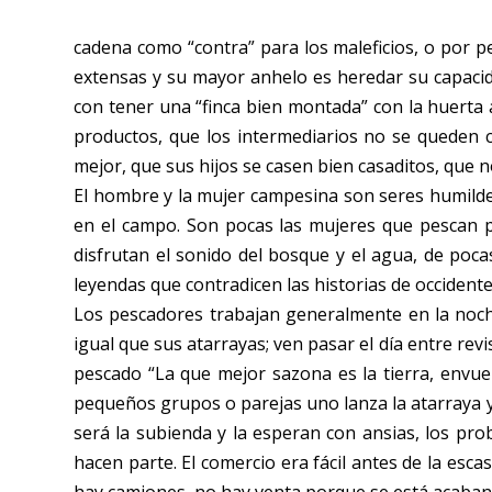
cadena como “contra” para los maleficios, o por p
extensas y su mayor anhelo es heredar su capacida
con tener una “finca bien montada” con la huerta ac
productos, que los intermediarios no se queden c
mejor, que sus hijos se casen bien casaditos, que n
El hombre y la mujer campesina son seres humildes y
en el campo. Son pocas las mujeres que pescan pe
disfrutan el sonido del bosque y el agua, de poca
leyendas que contradicen las historias de occident
Los pescadores trabajan generalmente en la noch
igual que sus atarrayas; ven pasar el día entre re
pescado “La que mejor sazona es la tierra, envuel
pequeños grupos o parejas uno lanza la atarraya y o
será la subienda y la esperan con ansias, los probl
hacen parte. El comercio era fácil antes de la esc