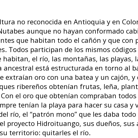
 Nutabes aunque no hayan conformado cabi
tes que habitan todo el cañón y que con 
les. Todos participan de los mismos códigos 
e habitan, el río, las montañas, las playas
 ancestral está estructurada en torno al b
extraían oro con una batea y un cajón, y 
ques ribereños obtenían frutas, leña, plant
Con el oro que obtenían compraban todos 
re tenían la playa para hacer su casa y viv
 del río, el “patrón mono” que les daba tod
 el proyecto Hidroituango, sus dueños, sus 
u territorio: quitarles el río.
El despojo abrupto 
dejado con la mirad