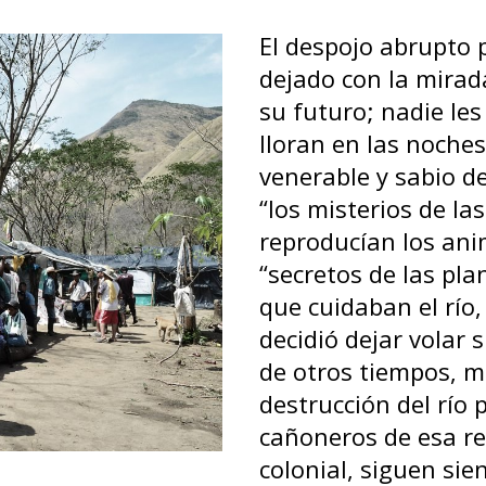
su futuro; nadie les
lloran en las noche
venerable y sabio 
“los misterios de la
reproducían los anim
“secretos de las pla
que cuidaban el río, 
decidió dejar volar 
de otros tiempos, m
destrucción del río 
cañoneros de esa re
colonial, siguen si
derechos, oportunis