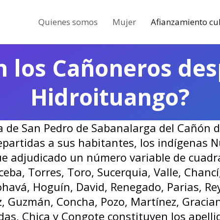
Quienes somos
Mujer
Afianzamiento cul
n los Cañoneros des
Hidroituango?
a de San Pedro de Sabanalarga del Cañón d
s repartidas a sus habitantes, los indígenas
fue adjudicado un número variable de cuadr
eba, Torres, Toro, Sucerquia, Valle, Chanc
havá, Hoguín, David, Renegado, Parias, Re
z, Guzmán, Concha, Pozo, Martínez, Gracian
oldas, Chica y Congote constituyen los apel