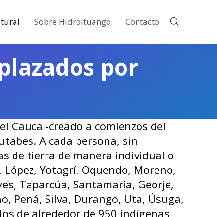
tural
Sobre Hidroituango
Contacto
plazados por
el Cauca -creado a comienzos del
 Nutabes. A cada persona, sin
as de tierra de manera individual o
í, López, Yotagrí, Oquendo, Moreno,
yes, Taparcúa, Santamaría, Georje,
o, Pená, Silva, Durango, Uta, Úsuga,
lidos de alrededor de 950 indígenas