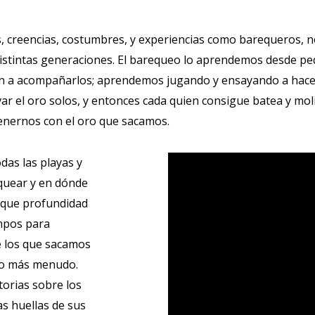
, creencias, costumbres, y experiencias como barequeros, no
distintas generaciones. El barequeo lo aprendemos desde p
evan a acompañarlos; aprendemos jugando y ensayando a hace
ar el oro solos, y entonces cada quien consigue batea y mo
enernos con el oro que sacamos.
das las playas y
equear y en dónde
a que profundidad
empos para
e los que sacamos
oro más menudo.
orias sobre los
as huellas de sus