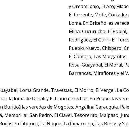
y Orgamí bajo, El Aro, Filadel
El torrente, Mote, Cortader
Loma. En Briceño las veredas
Mina, Cucurucho, El Roblal, 
Rodríguez, El Gurrí, El Turco
Pueblo Nuevo, Chispero, Cre
El Cántaro, Las Margaritas, 
Rosa, Guayabal, El Moral, Pa
Barrancas, Miraflores y el Va
uayabal, Loma Grande, Travesías, El Morro, El Vergel, La Cor
lí, la loma de Ochalí y El Llano de Ochalí. En Peque, las ver
 Buriticá las veredas de Mogotes, Angelina Carauquia, Pale
embrillal, San Pedro, El Clavel, Tesorerito, Malpaso, Junqui
 Rodas en Liborina; La Noque, La Cimarrona, Las Brisas y Sa