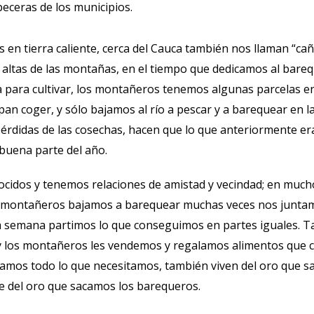
ceras de los municipios.
s en tierra caliente, cerca del Cauca también nos llaman “ca
s altas de las montañas, en el tiempo que dedicamos al bar
para cultivar, los montañeros tenemos algunas parcelas en 
pan coger, y sólo bajamos al río a pescar y a barequear en l
 pérdidas de las cosechas, hacen que lo que anteriormente 
buena parte del año.
idos y tenemos relaciones de amistad y vecindad; en mucho
s montañeros bajamos a barequear muchas veces nos juntam
de la semana partimos lo que conseguimos en partes iguales.
 los montañeros les vendemos y regalamos alimentos que cu
amos todo lo que necesitamos, también viven del oro que s
e del oro que sacamos los barequeros.