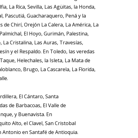
fia, La Rica, Sevilla, Las Agüitas, la Honda,
al, Pascutiá, Guacharaquero, Pená y la
 de Chirí, Orejón La Calera, La América, La
Palmichal, El Hoyo, Gurimán, Palestina,
, La Cristalina, Las Auras, Travesías,
sín y el Respaldo. En Toledo, las veredas
Taque, Helechales, la Isleta, La Mata de
loblanco, Brugo, La Cascarela, La Florida,
lle.
dillera, El Cántaro, Santa
edas de Barbacoas, El Valle de
nque, y Buenavista. En
to Alto, el Clavel, San Cristobal
n Antonio en Santafé de Antioquia.