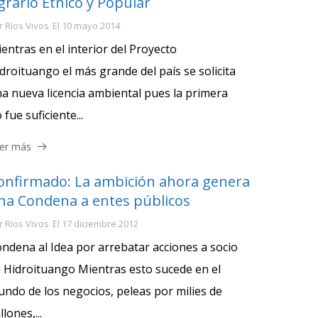
grario Etnico y Popular
r
Ríos Vivos
El
10 mayo 2014
entras en el interior del Proyecto
droituango el más grande del país se solicita
a nueva licencia ambiental pues la primera
 fue suficiente...
er más
onfirmado: La ambición ahora genera
na Condena a entes públicos
r
Ríos Vivos
El
17 diciembre 2012
ndena al Idea por arrebatar acciones a socio
 Hidroituango Mientras esto sucede en el
ndo de los negocios, peleas por milies de
llones,...