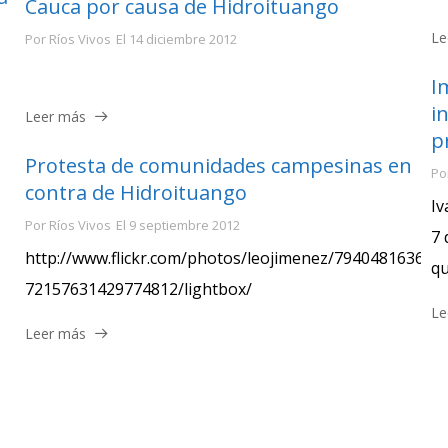
Cauca por causa de Hidroituango
Le
Por
Ríos Vivos
El
14 diciembre 2012
I
i
Leer más
p
Protesta de comunidades campesinas en
Po
contra de Hidroituango
Iv
Por
Ríos Vivos
El
9 septiembre 2012
7 
http://www.flickr.com/photos/leojimenez/7940481636/in/
qu
72157631429774812/lightbox/
Le
Leer más