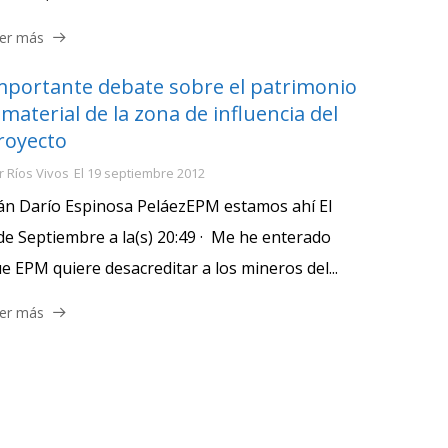
er más
mportante debate sobre el patrimonio
nmaterial de la zona de influencia del
royecto
r
Ríos Vivos
El
19 septiembre 2012
án Darío Espinosa PeláezEPM estamos ahí El
de Septiembre a la(s) 20:49 · Me he enterado
set-
e EPM quiere desacreditar a los mineros del...
er más