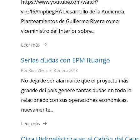
https://www.youtube.com/watch?
v=G16AmpbegHA Desarrollo de la Audiencia.
Planteamientos de Guillermo Rivera como
viceministro del Interior sobre...
Leer más
Serias dudas con EPM Ituango
Por
Ríos Vivos
El
8 enero 2013
No deja de ser alarmante que el proyecto más
grande del país genere tantas dudas en todo lo
relacionado con sus operaciones económicas,
nuevamente...
Leer más
Otra Hidroeléctrica en el Cañón del Cauc