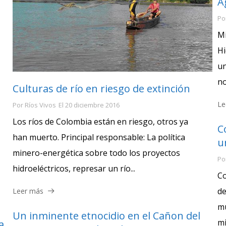
A
Po
Mi
Hi
un
no
Culturas de río en riesgo de extinción
Le
Por
Ríos Vivos
El
20 diciembre 2016
Los ríos de Colombia están en riesgo, otros ya
C
han muerto. Principal responsable: La política
u
minero-energética sobre todo los proyectos
Po
hidroeléctricos, represar un río...
Co
de
Leer más
mu
Un inminente etnocidio en el Cañon del
mi
a