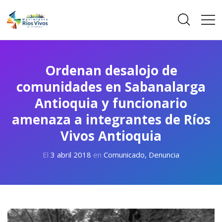
Ordenan desalojo de
comunidades en Sabanalarga
Antioquia y funcionario
amenaza a integrantes de Ríos
Vivos Antioquia
El
3 abril 2018
en
Comunicado
,
Denuncia