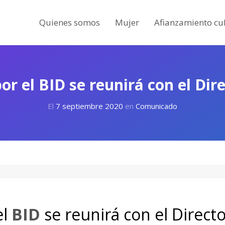
Quienes somos
Mujer
Afianzamiento cul
r el BID se reunirá con el Dir
El
7 septiembre 2020
en
Comunicado
el
BID
se reunirá con el Direct