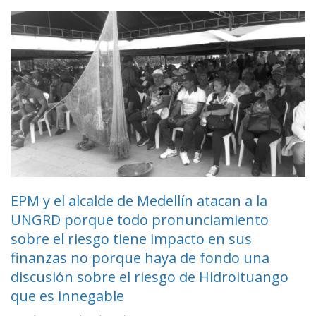
EPM y el alcalde de Medellín atacan a la
UNGRD porque todo pronunciamiento
sobre el riesgo tiene impacto en sus
finanzas no porque haya de fondo una
discusión sobre el riesgo de Hidroituango
que es innegable