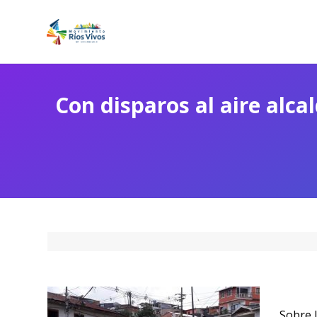
Con disparos al aire alca
Sobre l