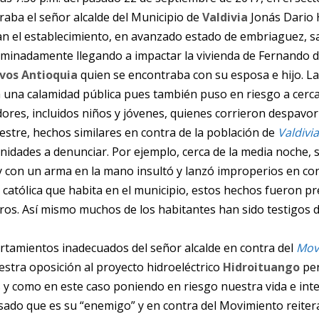
raba el señor alcalde del Municipio de
Valdivia
Jonás Dario H
an el establecimiento, en avanzado estado de embriaguez, s
riminadamente llegando a impactar la vivienda de Fernando 
ivos Antioquia
quien se encontraba con su esposa e hijo. La
 una calamidad pública pues también puso en riesgo a cerca
dores, incluidos niños y jóvenes, quienes corrieron despavo
stre, hechos similares en contra de la población de
Valdivia
idades a denunciar. Por ejemplo, cerca de la media noche, s
 y con un arma en la mano insultó y lanzó improperios en co
católica que habita en el municipio, estos hechos fueron pr
ros. Así mismo muchos de los habitantes han sido testigos de
rtamientos inadecuados del señor alcalde en contra del
Mov
estra oposición al proyecto hidroeléctrico
Hidroituango
per
 y como en este caso poniendo en riesgo nuestra vida e integ
esado que es su “enemigo” y en contra del Movimiento reiter