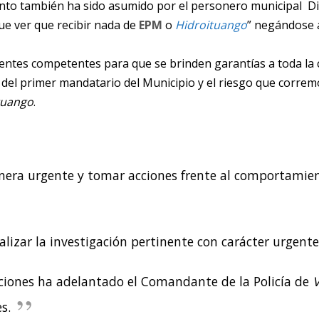
to también ha sido asumido por el personero municipal Di
ue ver que recibir nada de
EPM
o
Hidroituango
” negándose a
s entes competentes para que se brinden garantías a toda l
r del primer mandatario del Municipio y el riesgo que corre
tuango
.
nera urgente y tomar acciones frente al comportamie
alizar la investigación pertinente con carácter urgente
cciones ha adelantado el Comandante de la Policía de
V
s.