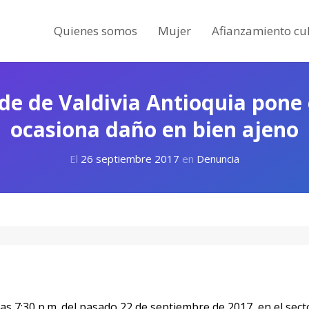
Quienes somos
Mujer
Afianzamiento cul
lde de Valdivia Antioquia pone 
ocasiona daño en bien ajeno
El
26 septiembre 2017
en
Denuncia
as 7:30 p.m. del pasado 22 de septiembre de 2017, en el sect