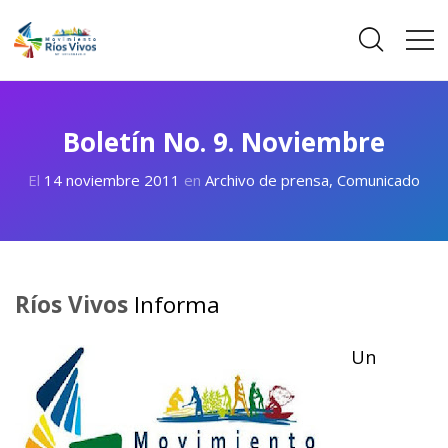
Boletín No. 9. Noviembre
El
14 noviembre 2011
en
Archivo de prensa
,
Comunicado
Ríos Vivos
Informa
Un