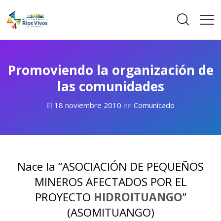
Promoviendo la organización de
las comunidades
El
18 noviembre 2010
en
Comunicado
Nace la “ASOCIACIÓN DE PEQUEÑOS
MINEROS AFECTADOS POR EL
PROYECTO
HIDROITUANGO
”
(ASOMITUANGO)