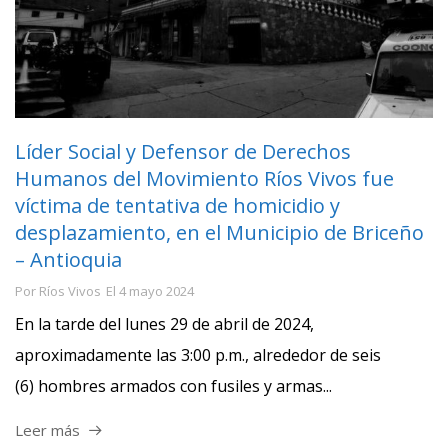
Líder Social y Defensor de Derechos
Humanos del Movimiento Ríos Vivos fue
víctima de tentativa de homicidio y
desplazamiento, en el Municipio de Briceño
– Antioquia
Por
Ríos Vivos
El
4 mayo 2024
En la tarde del lunes 29 de abril de 2024,
aproximadamente las 3:00 p.m., alrededor de seis
(6) hombres armados con fusiles y armas...
Leer más