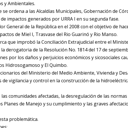
s y Ambientales.
 se ordena a las Alcaldías Municipales, Gobernación de Cór
n de impactos generados por URRA I en su segunda fase.
ralor General de la República en el 2008 con el objetivo de h
actos de Miel I, Trasvase del Rio Guarinó y Rio Manso.
ca que improbó la Conciliación Extrajudicial entre el Ministe
y la derogatoria de la Resolución No. 1814 del 17 de septie
nes por los daños y perjuicios económicos y sicosociales ca
ctos Hidrosogamoso y El Quimbo.
funcionarios del Ministerio del Medio Ambiente, Vivienda y De
e vigilancia y control en la construcción de la hidroeléctric
 las comunidades afectadas, la desregulación de las normas a
os Planes de Manejo y su cumplimiento y las graves afectacio
esta problemática.
nes: