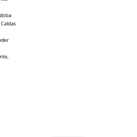
rdoba
 Caldas
nder
nte,