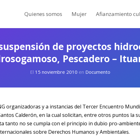
Quienes somos
Mujer
Afianzamiento cul
suspensión de proyectos hidro
rosogamoso, Pescadero – Itu
El
15 noviembre 2010
en
Documento
ONG organizadoras y a instancias del Tercer Encuentro Mund
ntos Calderón, en la cual solicitan, entre otros puntos la s
a tanto no se cumpla con el principio in dubio pro-ambient
 Internacionales sobre Derechos Humanos y Ambientales.