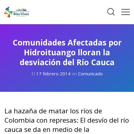
Comunidades Afectadas por
Hidroituango lloran la
desviación del Río Cauca
El
17 febrero 2014
en
Comunicado
La hazaña de matar los ríos de
Colombia con represas: El desvío del río
cauca se da en medio de la