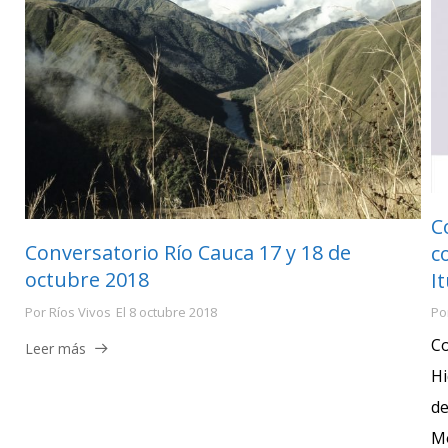
C
Conversatorio Río Cauca 17 y 18 de
c
octubre 2018
I
Por
Ríos Vivos
El
8 octubre 2018
Po
Co
Leer más
Hi
de
Mo