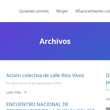
Quienes somos
Mujer
Afianzamiento cul
Archivos
Acción colectiva de calle Ríos Vivos
D
p
Por
Ríos Vivos
El
29 septiembre 2019
Po
Leer más
Le
ENCUENTRO NACIONAL DE