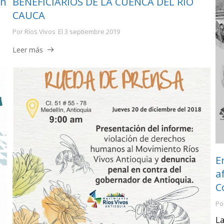
en
BENEFICIARIOS DE LA CUENCA DEL RÍO
CAUCA
Por
Ríos Vivos
El
3 septiembre 2019
Leer más
E
a
C
Po
La