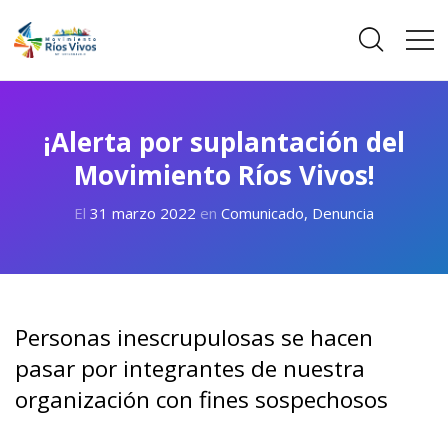
¡Alerta por suplantación del
Movimiento Ríos Vivos!
El
31 marzo 2022
en
Comunicado
,
Denuncia
Personas inescrupulosas se hacen
pasar por integrantes de nuestra
organización con fines sospechosos